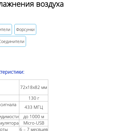
лажнения воздуха
ители
Форсунки
Соединители
ктеристики:
72х18х82 мм
130 г
сигнала
433 МГЦ
видимости
до 1000 м
умулятора
Micro-USB
боты
6 – 7 месяцев