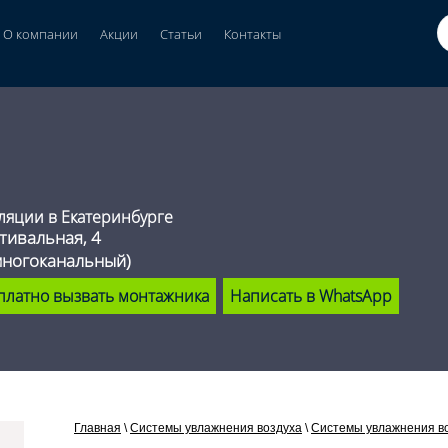
О компании
Акции
Статьи
Контакты
ляции в Екатеринбурге
стивальная, 4
многоканальный)
платно вызвать монтажника
Написать в WhatsApp
Главная
\
Системы увлажнения воздуха
\
Системы увлажнения во