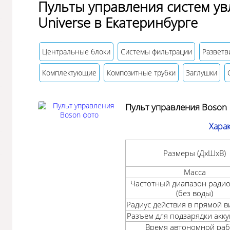
Пульты управления систем ув
Universe в Екатеринбурге
Центральные блоки
Системы фильтрации
Разветв
Комплектующие
Композитные трубки
Заглушки
Пульт управления Boson
Хара
Размеры (ДхШхB)
Масса
Частотный диапазон радио
(без воды)
Радиус действия в прямой 
Разъем для подзарядки акк
Время автономной ра