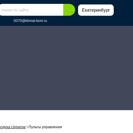
Екатеринбуpг
0070@klimat-kom.ru
здуха Universe
\
Пульты управления