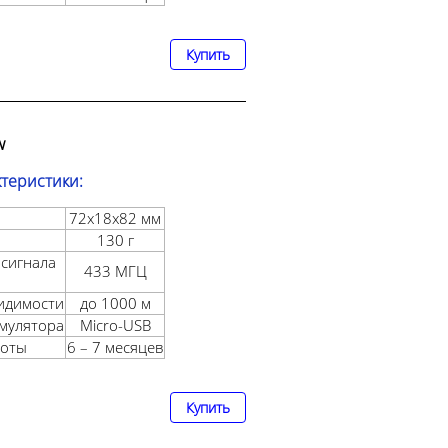
Купить
w
ктеристики:
72х18х82 мм
130 г
сигнала
433 МГЦ
видимости
до 1000 м
умулятора
Micro-USB
боты
6 – 7 месяцев
Купить