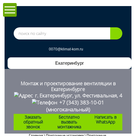
0070@klimat-kom.ru
Екатеринбуpг
Монтаж и проектирование вентиляции в
Екатеринбурге
г. Екатеринбург, ул. Фестивальная, 4
+7 (343) 383-10-01
(многоканальный)
Заказать
Бесплатно
Написать в
обратный
вызвать
WhatsApp
звонок
монтажника
Главная
\
Приточные установки
\
Приточные