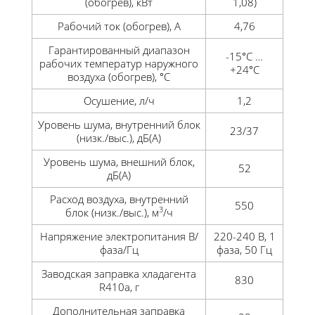
(обогрев), кВт
1,08)
Рабочий ток (обогрев), А
4,76
Гарантированный диапазон
-15°C …
рабочих температур наружного
+24°C
воздуха (обогрев), °С
Осушение, л/ч
1,2
Уровень шума, внутренний блок
23/37
(низк./выс.), дБ(А)
Уровень шума, внешний блок,
52
дБ(А)
Расход воздуха, внутренний
550
3
блок (низк./выс.), м
/ч
Напряжение электропитания В/
220-240 В, 1
фаза/Гц
фаза, 50 Гц
Заводская заправка хладагента
830
R410a, г
Дополнительная заправка