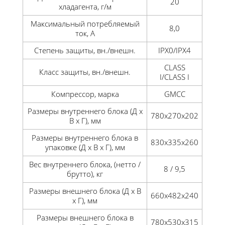
20
хладагента, г/м
Максимальный потребляемый
8,0
ток, А
Степень защиты, вн./внешн.
IPX0/IPX4
CLASS
Класс защиты, вн./внешн.
I/CLASS I
Компрессор, марка
GMCC
Размеры внутреннего блока (Д x
780x270x202
В x Г), мм
Размеры внутреннего блока в
830x335x260
упаковке (Д x В x Г), мм
Вес внутреннего блока, (нетто /
8 / 9,5
брутто), кг
Размеры внешнего блока (Д x В
660x482x240
x Г), мм
Размеры внешнего блока в
780x530x315